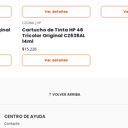
Ver detalles
Ve
CZ638AL
|
HP
Agotado
ginal
Cartucho de Tinta HP 46
Tricolor Original CZ638AL
14ml
$15.220
Ver detalles
VOLVER ARRIBA
CENTRO DE AYUDA
Contacto