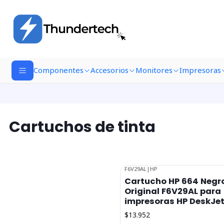
Componentes
Accesorios
Monitores
Impresoras
Cartuchos de tinta
F6V29AL
|
HP
Agotado
Cartucho HP 664 Negr
Original F6V29AL para
impresoras HP DeskJe
$13.952