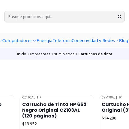
Computadores
Energía
Telefonía
Conectividad y Redes
Blog
Inicio
Impresoras
suministros
Cartuchos de tinta
CZ103AL
|
HP
3YM78AL
|
HP
Agotado
Agotado
o
Cartucho de Tinta HP 662
Cartucho H
Negro Original CZ103AL
Original (
t
(120 páginas)
$14.280
$13.952