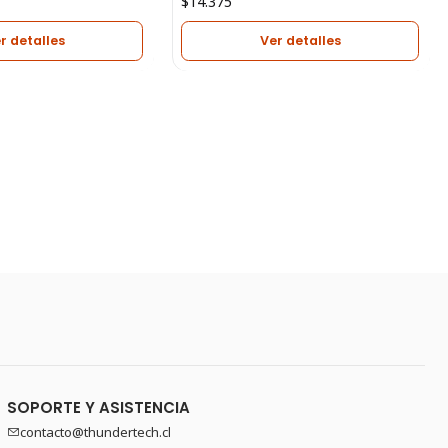
$14.375
r detalles
Ver detalles
SOPORTE Y ASISTENCIA
contacto@thundertech.cl