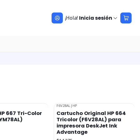
¡Hola!
Inicia sesión
F6V28AL
|
HP
Agotado
P 667 Tri-Color
Cartucho Original HP 664
3YM78AL)
Tricolor (F6V28AL) para
impresora DeskJet Ink
Advantage