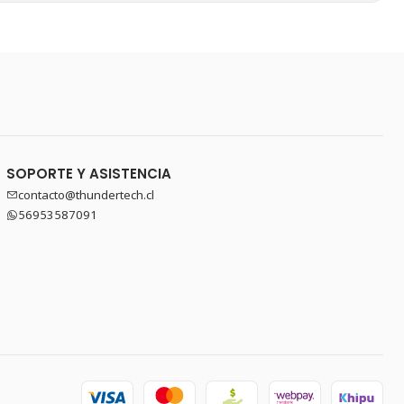
SOPORTE Y ASISTENCIA
contacto@thundertech.cl
56953587091