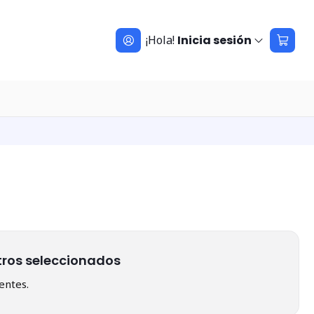
¡Hola!
Inicia sesión
ltros seleccionados
rentes.