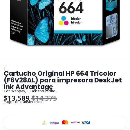
|
Cartucho Original HP 664 Tricolor
(F6V28AL) para impresora DeskJet
Ink Advantage
Con Webpay, T. Débito/Crédito.
$13.589
$14.375
Pago con transferencia.