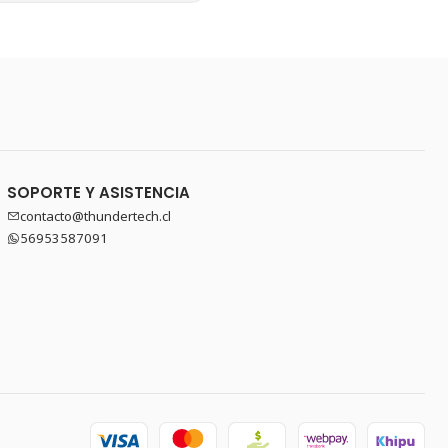
SOPORTE Y ASISTENCIA
contacto@thundertech.cl
56953587091