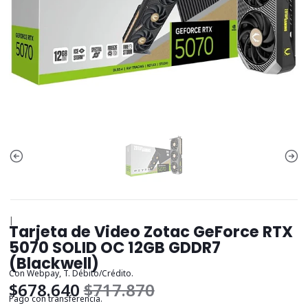
|
Tarjeta de Video Zotac GeForce RTX
5070 SOLID OC 12GB GDDR7
(Blackwell)
Con Webpay, T. Débito/Crédito.
$678.640
$717.870
Pago con transferencia.