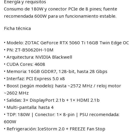
Energía y requisitos
Consumo de 180W y conector PCIe de 8 pines; fuente
recomendada 600W para un funcionamiento estable.
Ficha técnica
• Modelo: ZOTAC GeForce RTX 5060 Ti 16GB Twin Edge OC
• PN: ZT-B50620H-10M
• Arquitectura: NVIDIA Blackwell
• CUDA Cores: 4608
• Memoria: 16GB GDDR7, 128-bit, hasta 28 Gbps
• Interfaz: PCI Express 5.0 x8
• Boost (según modelo): hasta ~2572 MHz / reloj motor
~2602 MHz
• Salidas: 3× DisplayPort 2.1b + 1× HDMI 2.1b
• Multi-pantalla: hasta 4
• TDP: 180W | Conector: 1× 8-pin | PSU recomendada:
600W
• Refrigeración: IceStorm 2.0 + FREEZE Fan Stop