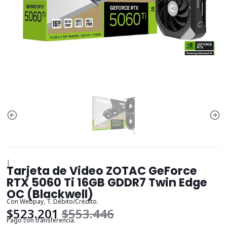
|
Tarjeta de Video ZOTAC GeForce
RTX 5060 Ti 16GB GDDR7 Twin Edge
OC (Blackwell)
Con Webpay, T. Débito/Crédito.
$523.201
$553.446
Pago con transferencia.