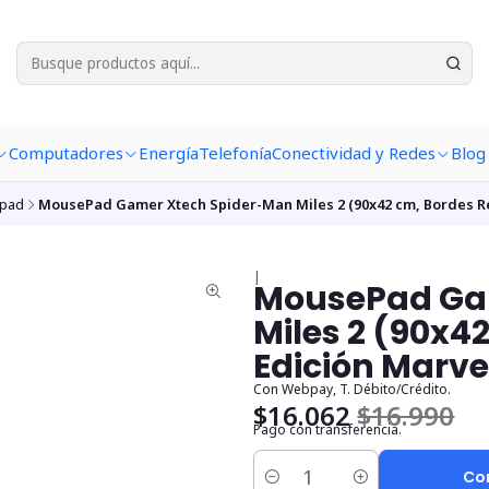
Computadores
Energía
Telefonía
Conectividad y Redes
Blog
pad
MousePad Gamer Xtech Spider-Man Miles 2 (90x42 cm, Bordes Re
|
MousePad Ga
Miles 2 (90x4
Edición Marve
Con Webpay, T. Débito/Crédito.
$16.062
$16.990
Pago con transferencia.
Co
Cantidad