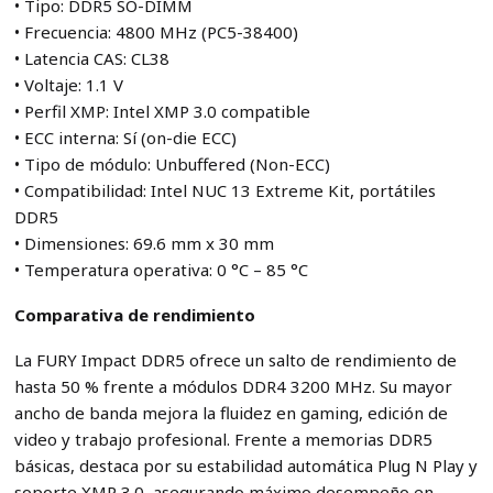
• Tipo: DDR5 SO-DIMM
• Frecuencia: 4800 MHz (PC5-38400)
• Latencia CAS: CL38
• Voltaje: 1.1 V
• Perfil XMP: Intel XMP 3.0 compatible
• ECC interna: Sí (on-die ECC)
• Tipo de módulo: Unbuffered (Non-ECC)
• Compatibilidad: Intel NUC 13 Extreme Kit, portátiles
DDR5
• Dimensiones: 69.6 mm x 30 mm
• Temperatura operativa: 0 °C – 85 °C
Comparativa de rendimiento
La FURY Impact DDR5 ofrece un salto de rendimiento de
hasta 50 % frente a módulos DDR4 3200 MHz. Su mayor
ancho de banda mejora la fluidez en gaming, edición de
video y trabajo profesional. Frente a memorias DDR5
básicas, destaca por su estabilidad automática Plug N Play y
soporte XMP 3.0, asegurando máximo desempeño en