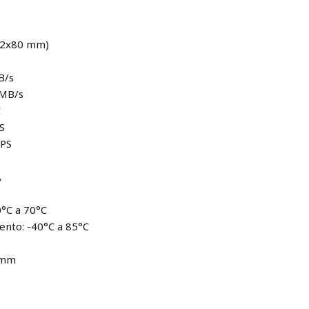
(22x80 mm)
B/s
 MB/s
C
PS
OPS
A
0°C a 70°C
nto: -40°C a 85°C
8 mm