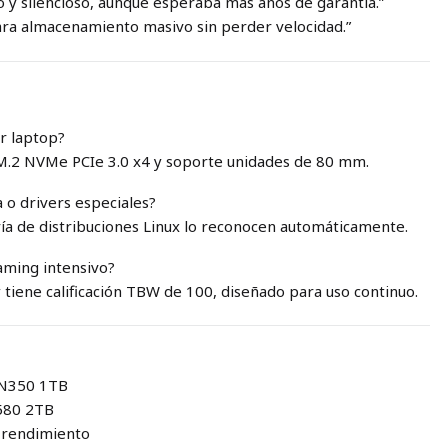
o y silencioso, aunque esperaba más años de garantía.”
para almacenamiento masivo sin perder velocidad.”
er laptop?
 M.2 NVMe PCIe 3.0 x4 y soporte unidades de 80 mm.
 o drivers especiales?
a de distribuciones Linux lo reconocen automáticamente.
gaming intensivo?
 tiene calificación TBW de 100, diseñado para uso continuo.
SN350 1TB
N580 2TB
o rendimiento