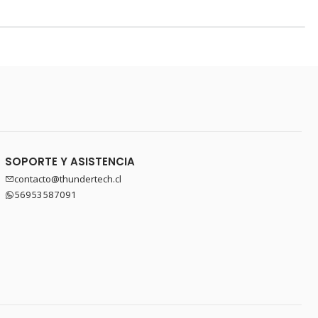
SOPORTE Y ASISTENCIA
contacto@thundertech.cl
56953587091