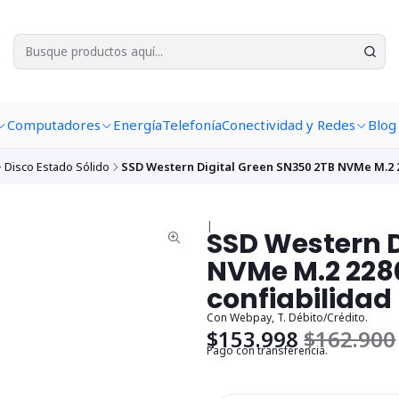
Computadores
Energía
Telefonía
Conectividad y Redes
Blog
Disco Estado Sólido
SSD Western Digital Green SN350 2TB NVMe M.2 22
|
SSD Western D
NVMe M.2 2280
confiabilidad
Con Webpay, T. Débito/Crédito.
$153.998
$162.900
Pago con transferencia.