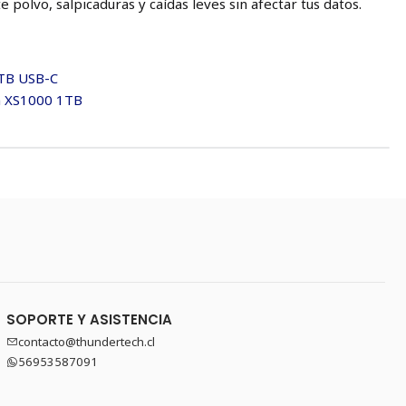
te polvo, salpicaduras y caídas leves sin afectar tus datos.
1TB USB-C
n XS1000 1TB
SOPORTE Y ASISTENCIA
contacto@thundertech.cl
56953587091