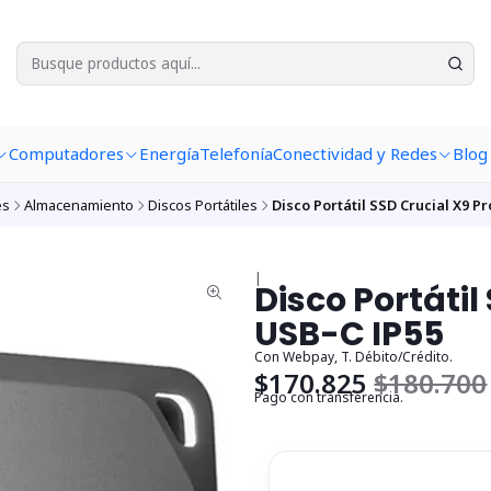
Computadores
Energía
Telefonía
Conectividad y Redes
Blog
es
Almacenamiento
Discos Portátiles
Disco Portátil SSD Crucial X9 P
|
Disco Portátil
USB-C IP55
Con Webpay, T. Débito/Crédito.
$170.825
$180.700
Pago con transferencia.