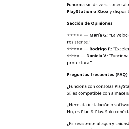
Funciona sin drivers: conéctal
PlayStation o Xbox
y disposi
Sección de Opiniones
⭐️⭐️⭐️⭐️⭐️ —
María G.
: “La velo
resistente.”
⭐️⭐️⭐️⭐️⭐️ —
Rodrigo P.
: “Excele
⭐️⭐️⭐️⭐️ —
Daniela V.
: “Funcion
protectora.”
Preguntas frecuentes (FAQ)
¿Funciona con consolas PlaySt
Sí, es compatible con almacen
¿Necesita instalación o softwa
No, es Plug & Play. Solo conéct
¿Es resistente al agua y caídas