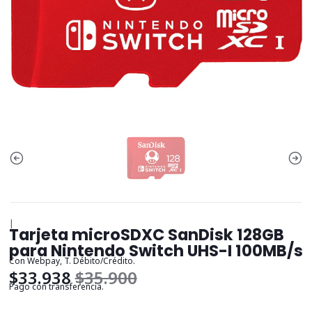
|
Tarjeta microSDXC SanDisk 128GB
para Nintendo Switch UHS-I 100MB/s
Con Webpay, T. Débito/Crédito.
$33.938
$35.900
Pago con transferencia.