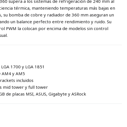
0 supera a los sistemas de refrigeración de 240 mm al
ciencia térmica, manteniendo temperaturas más bajas en
s, su bomba de cobre y radiador de 360 mm aseguran un
grando un balance perfecto entre rendimiento y ruido. Su
rol PWM la colocan por encima de modelos sin control
ual.
el LGA 1700 y LGA 1851
MD AM4 y AM5
ackets incluidos
 mid tower y full tower
GB de placas MSI, ASUS, Gigabyte y ASRock