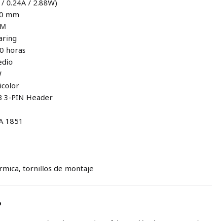
 / 0.24A / 2.88W)
120 mm
FM
aring
00 horas
edio
W
icolor
GB 3-PIN Header
GA 1851
érmica, tornillos de montaje
o