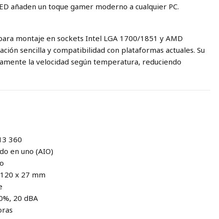
 LED añaden un toque gamer moderno a cualquier PC.
s para montaje en sockets Intel LGA 1700/1851 y AMD
ción sencilla y compatibilidad con plataformas actuales. Su
amente la velocidad según temperatura, reduciendo
13 360
odo en uno (AIO)
io
x 120 x 27 mm
e
0%, 20 dBA
oras