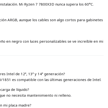
 instalación. Mi Ryzen 7 7800X3D nunca supera los 60°C.
ación ARGB, aunque los cables son algo cortos para gabinetes
eño en negro con luces personalizables se ve increíble en mi
es Intel de 12ª, 13ª y 14ª generación?
0/1851 es compatible con las últimas generaciones de Intel.
carga de líquido?
 que no necesita mantenimiento ni relleno.
con mi placa madre?