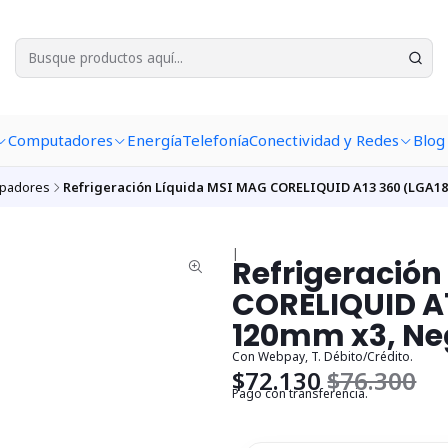
Computadores
Energía
Telefonía
Conectividad y Redes
Blog
ipadores
Refrigeración Líquida MSI MAG CORELIQUID A13 360 (LGA18
|
Refrigeración
CORELIQUID A
120mm x3, Ne
Con Webpay, T. Débito/Crédito.
$72.130
$76.300
Pago con transferencia.