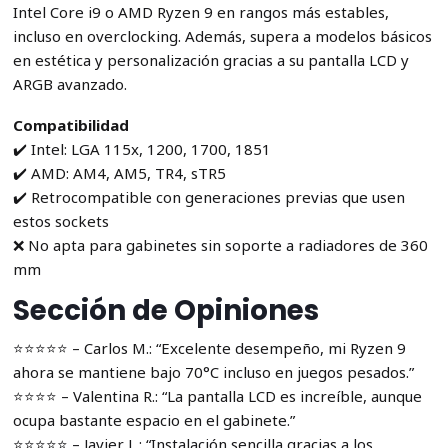
Intel Core i9 o AMD Ryzen 9 en rangos más estables,
incluso en overclocking. Además, supera a modelos básicos
en estética y personalización gracias a su pantalla LCD y
ARGB avanzado.
Compatibilidad
✔️ Intel: LGA 115x, 1200, 1700, 1851
✔️ AMD: AM4, AM5, TR4, sTR5
✔️ Retrocompatible con generaciones previas que usen
estos sockets
❌ No apta para gabinetes sin soporte a radiadores de 360
mm
Sección de Opiniones
⭐️⭐️⭐️⭐️⭐️ – Carlos M.: “Excelente desempeño, mi Ryzen 9
ahora se mantiene bajo 70°C incluso en juegos pesados.”
⭐️⭐️⭐️⭐️ – Valentina R.: “La pantalla LCD es increíble, aunque
ocupa bastante espacio en el gabinete.”
⭐️⭐️⭐️⭐️⭐️ – Javier L.: “Instalación sencilla gracias a los