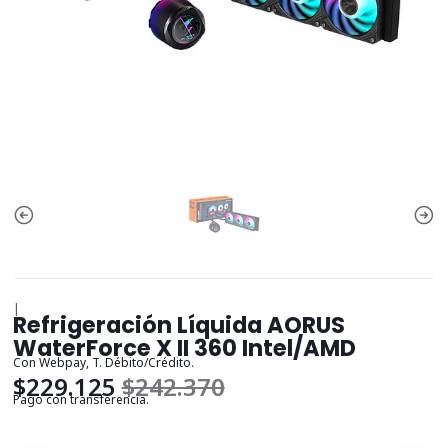
|
Refrigeración Líquida AORUS
WaterForce X II 360 Intel/AMD
Con Webpay, T. Débito/Crédito.
$229.125
$242.370
Pago con transferencia.