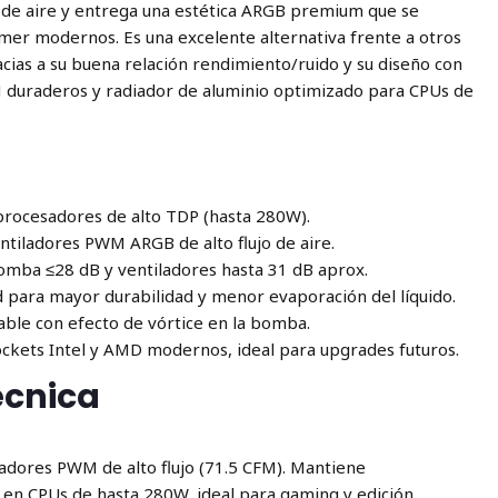
 de aire y entrega una estética ARGB premium que se
mer modernos. Es una excelente alternativa frente a otros
cias a su buena relación rendimiento/ruido y su diseño con
 duraderos y radiador de aluminio optimizado para CPUs de
 procesadores de alto TDP (hasta 280W).
tiladores PWM ARGB de alto flujo de aire.
bomba ≤28 dB y ventiladores hasta 31 dB aprox.
 para mayor durabilidad y menor evaporación del líquido.
able con efecto de vórtice en la bomba.
ockets Intel y AMD modernos, ideal para upgrades futuros.
écnica
adores PWM de alto flujo (71.5 CFM). Mantiene
 en CPUs de hasta 280W, ideal para gaming y edición.