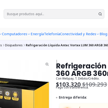
Computadores
Energía
Telefonía
Conectividad y Redes
Blog
s
Disipadores
Refrigeración Líquida Antec Vortex LUM 360 ARGB 3
|
Refrigeración
360 ARGB 36
Con Webpay, T. Débito/Crédito.
$103.320
$109.293
Pago con transferencia.
Entrega diferida: