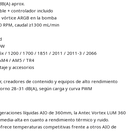
 dB(A) aprox.
ble + controlador incluido
de vórtice ARGB en la bomba
00 RPM, caudal ≥1300 mL/min
d
80W
5x / 1200 / 1700 / 1851 / 2011 / 2011-3 / 2066
 AM4 / AM5 / TR4
taje y accesorios
, creadores de contenido y equipos de alto rendimiento
ntorno 28–31 dB(A), según carga y curva PWM
geraciones líquidas AIO de 360mm, la Antec Vortex LUM 360
media-alta en cuanto a rendimiento térmico y ruido.
 ofrece temperaturas competitivas frente a otros AIO de