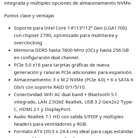
integrada y múltiples opciones de almacenamiento NVMe.
Puntos clave y ventajas
Soporte para Intel Core 14ª/13ª/12ª Gen (LGA1700)
con chipset Z790, optimizado para multitarea y
overclocking.
Memoria DDR5 hasta 7600 MHz (OC) y hasta 256 GB
en configuración dual channel.
PCIe 5.0 x16 para tarjetas gráficas de nueva
generación y ranuras PCIe adicionales para expansión.
Almacenamiento: 3 x M.2 NVMe (PCIe 4.0) + 6 x SATA 6
Gb/s con soporte RAID 0/1/5/10.
Conectividad: WiFi AC dual band + Bluetooth 5.1
integrado, LAN 2.5GbE Realtek, USB 3.2 Gen2x2 Type-
C, HDMI 2.1 y DisplayPort.
Audio Realtek 7.1 HD con salida S/PDIF y múltiples
headers para ventiladores y RGB.
Formato ATX (30.5 x 24.4 cm) ideal para cajas estándar