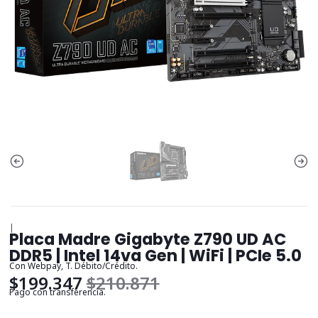
|
Placa Madre Gigabyte Z790 UD AC
DDR5 | Intel 14va Gen | WiFi | PCIe 5.0
Con Webpay, T. Débito/Crédito.
$199.347
$210.871
Pago con transferencia.