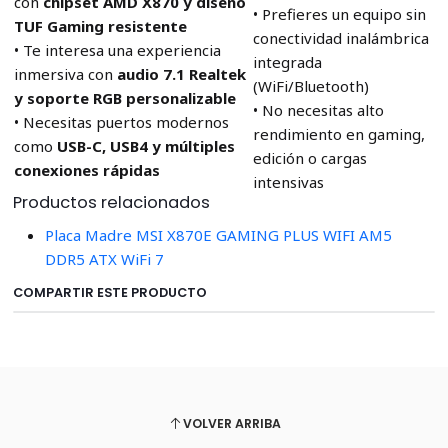
con
chipset AMD X870 y diseño
• Prefieres un equipo sin
TUF Gaming resistente
conectividad inalámbrica
• Te interesa una experiencia
integrada
inmersiva con
audio 7.1 Realtek
(WiFi/Bluetooth)
y soporte RGB personalizable
• No necesitas alto
• Necesitas puertos modernos
rendimiento en gaming,
como
USB-C, USB4 y múltiples
edición o cargas
conexiones rápidas
intensivas
Productos relacionados
Placa Madre MSI X870E GAMING PLUS WIFI AM5
DDR5 ATX WiFi 7
COMPARTIR ESTE PRODUCTO
VOLVER ARRIBA