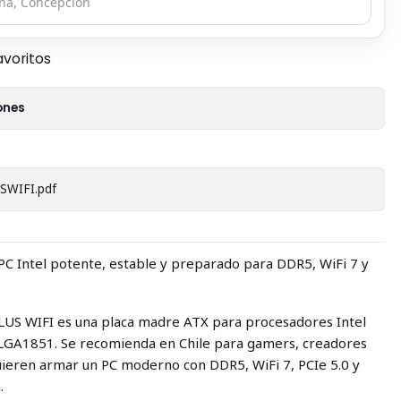
avoritos
ones
WIFI.pdf
C Intel potente, estable y preparado para DDR5, WiFi 7 y
S WIFI es una placa madre ATX para procesadores Intel
t LGA1851. Se recomienda en Chile para gamers, creadores
uieren armar un PC moderno con DDR5, WiFi 7, PCIe 5.0 y
.