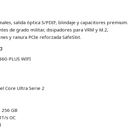
nales, salida óptica S/PDIF, blindaje y capacitores premium.
es de grado militar, disipadores para VRM y M.2,
nes y ranura PCIe reforzada SafeSlot.
a
860-PLUS WIFI
el Core Ultra Serie 2
a 256 GB
MT/s OC
l