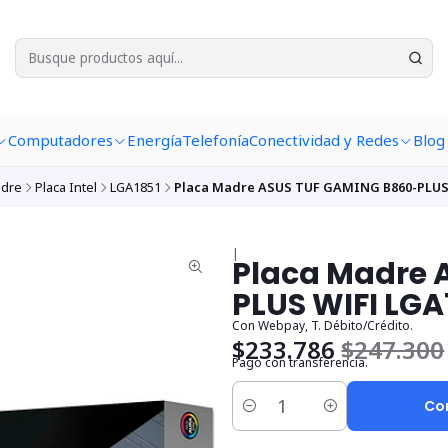
Computadores
Energía
Telefonía
Conectividad y Redes
Blog
adre
Placa Intel
LGA1851
Placa Madre ASUS TUF GAMING B860-PLUS 
|
Placa Madre 
PLUS WIFI LGA
Con Webpay, T. Débito/Crédito.
$233.786
$247.300
Pago con transferencia.
Co
Cantidad