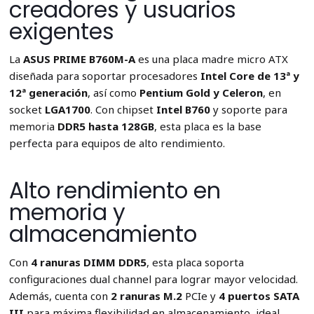
creadores y usuarios
exigentes
La
ASUS PRIME B760M-A
es una placa madre micro ATX
diseñada para soportar procesadores
Intel Core de 13ª y
12ª generación
, así como
Pentium Gold y Celeron
, en
socket
LGA1700
. Con chipset
Intel B760
y soporte para
memoria
DDR5 hasta 128GB
, esta placa es la base
perfecta para equipos de alto rendimiento.
Alto rendimiento en
memoria y
almacenamiento
Con
4 ranuras DIMM DDR5
, esta placa soporta
configuraciones dual channel para lograr mayor velocidad.
Además, cuenta con
2 ranuras M.2
PCIe y
4 puertos SATA
III
para máxima flexibilidad en almacenamiento, ideal