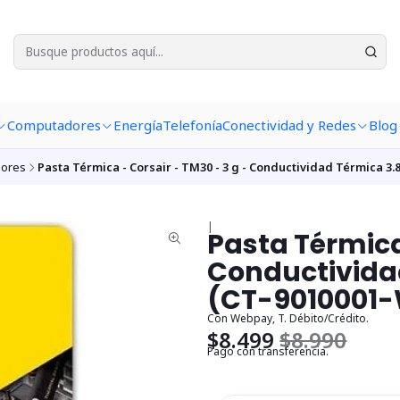
Computadores
Energía
Telefonía
Conectividad y Redes
Blog
dores
Pasta Térmica - Corsair - TM30 - 3 g - Conductividad Térmica 3
|
Pasta Térmica 
Conductivida
(CT-9010001
Con Webpay, T. Débito/Crédito.
$8.499
$8.990
Pago con transferencia.