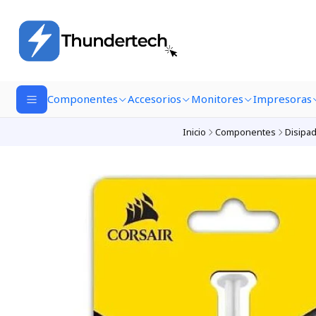
Componentes
Accesorios
Monitores
Impresoras
Inicio
Componentes
Disipa