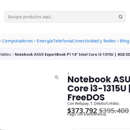
Computadores
Energía
Telefonía
Conectividad y Redes
Blog
tátiles
Notebook ASUS ExpertBook P1 14″ Intel Core i3-1315U | 8GB 
|
Notebook ASUS
Core i3-1315U 
FreeDOS
Con Webpay, T. Débito/Crédito.
$373.792
$395.400
Pago con transferencia.