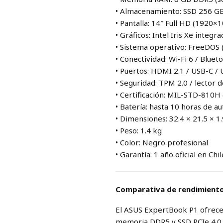
• Almacenamiento: SSD 256 G
• Pantalla: 14″ Full HD (1920×1
• Gráficos: Intel Iris Xe integr
• Sistema operativo: FreeDOS 
• Conectividad: Wi-Fi 6 / Bluet
• Puertos: HDMI 2.1 / USB-C / 
• Seguridad: TPM 2.0 / lector 
• Certificación: MIL-STD-810H (
• Batería: hasta 10 horas de a
• Dimensiones: 32.4 × 21.5 × 1
• Peso: 1.4 kg
• Color: Negro profesional
• Garantía: 1 año oficial en Chil
Comparativa de rendimient
El ASUS ExpertBook P1 ofrece 
memoria DDR5 y SSD PCIe 4.0 