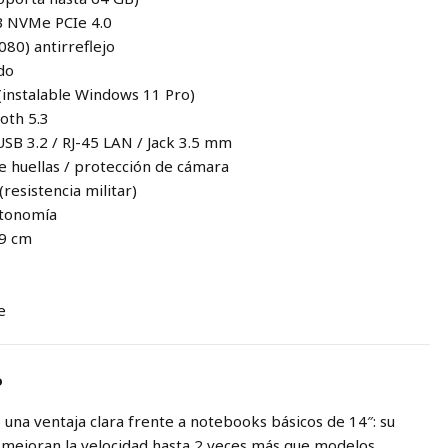
B NVMe PCIe 4.0
080) antirreflejo
ado
(instalable Windows 11 Pro)
ooth 5.3
USB 3.2 / RJ-45 LAN / Jack 3.5 mm
de huellas / protección de cámara
resistencia militar)
utonomía
.9 cm
e
o
una ventaja clara frente a notebooks básicos de 14″: su
mejoran la velocidad hasta 2 veces más que modelos