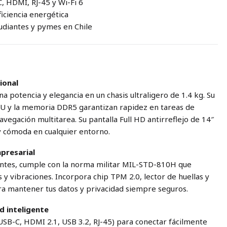
, HDMI, RJ-45 y Wi-Fi 6
ficiencia energética
tudiantes y pymes en Chile
ional
 potencia y elegancia en un chasis ultraligero de 1.4 kg. Su
5U y la memoria DDR5 garantizan rapidez en tareas de
navegación multitarea. Su pantalla Full HD antirreflejo de 14″
 y cómoda en cualquier entorno.
mpresarial
ntes, cumple con la norma militar MIL-STD-810H que
s y vibraciones. Incorpora chip TPM 2.0, lector de huellas y
a mantener tus datos y privacidad siempre seguros.
d inteligente
USB-C, HDMI 2.1, USB 3.2, RJ-45) para conectar fácilmente