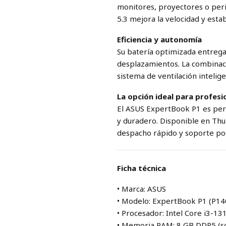
monitores, proyectores o peri
5.3 mejora la velocidad y esta
Eficiencia y autonomía
Su batería optimizada entrega 
desplazamientos. La combinaci
sistema de ventilación intelig
La opción ideal para profesi
El ASUS ExpertBook P1 es per
y duradero. Disponible en Thu
despacho rápido y soporte pos
Ficha técnica
• Marca: ASUS
• Modelo: ExpertBook P1 (P14
• Procesador: Intel Core i3-13
• Memoria RAM: 8 GB DDR5 (s