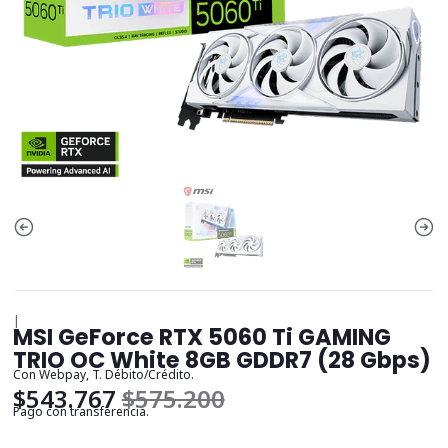
|
MSI GeForce RTX 5060 Ti GAMING
TRIO OC White 8GB GDDR7 (28 Gbps)
Con Webpay, T. Débito/Crédito.
$543.767
$575.200
Pago con transferencia.