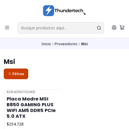
Inicio
Proveedores
Msi
Msi
Filtros
824142392133
|
MSI
Placa Madre MSI
B850 GAMING PLUS
WIFI AM5 DDR5 PCIe
5.0 ATX
$254.728