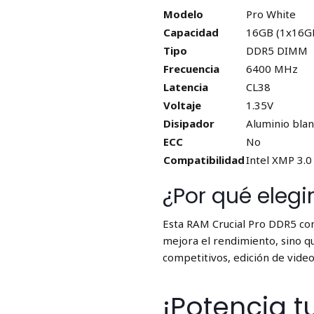
Modelo
Pro White
Capacidad
16GB (1x16G
Tipo
DDR5 DIMM
Frecuencia
6400 MHz
Latencia
CL38
Voltaje
1.35V
Disipador
Aluminio bla
ECC
No
Compatibilidad
Intel XMP 3.
¿Por qué eleg
Esta RAM Crucial Pro DDR5 co
mejora el rendimiento, sino qu
competitivos, edición de video 
¡Potencia t