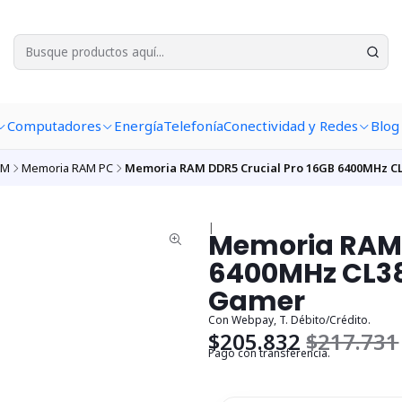
Computadores
Energía
Telefonía
Conectividad y Redes
Blog
AM
Memoria RAM PC
Memoria RAM DDR5 Crucial Pro 16GB 6400MHz CL
|
Memoria RAM 
6400MHz CL38
Gamer
Con Webpay, T. Débito/Crédito.
$205.832
$217.731
Pago con transferencia.