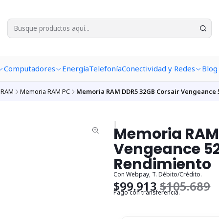
Computadores
Energía
Telefonía
Conectividad y Redes
Blog
 RAM
Memoria RAM PC
Memoria RAM DDR5 32GB Corsair Vengeance 5
|
Memoria RAM 
Vengeance 52
Rendimiento
Con Webpay, T. Débito/Crédito.
$99.913
$105.689
Pago con transferencia.