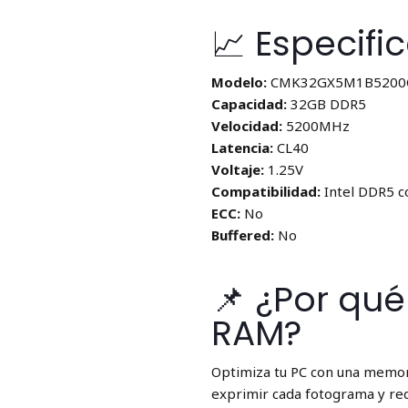
📈 Especifi
Modelo:
CMK32GX5M1B5200
Capacidad:
32GB DDR5
Velocidad:
5200MHz
Latencia:
CL40
Voltaje:
1.25V
Compatibilidad:
Intel DDR5 c
ECC:
No
Buffered:
No
📌 ¿Por qu
RAM?
Optimiza tu PC con una memori
exprimir cada fotograma y red