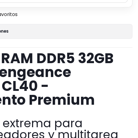
avoritos
ones
 RAM DDR5 32GB
Vengeance
CL40 -
ento Premium
a extrema para
eadores y multitarea