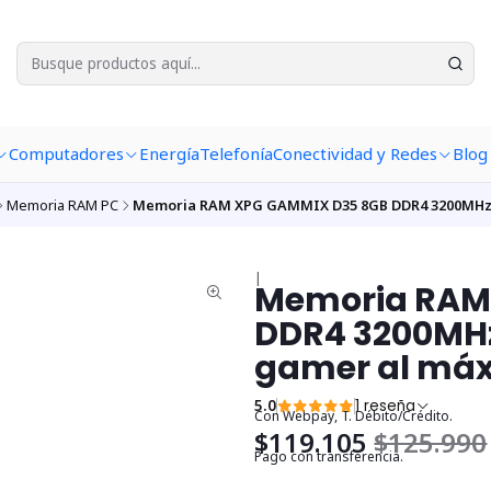
Computadores
Energía
Telefonía
Conectividad y Redes
Blog
Memoria RAM PC
Memoria RAM XPG GAMMIX D35 8GB DDR4 3200MHz 
|
Memoria RAM
DDR4 3200MHz
gamer al má
5.0
1 reseña
Con Webpay, T. Débito/Crédito.
$119.105
$125.990
Pago con transferencia.