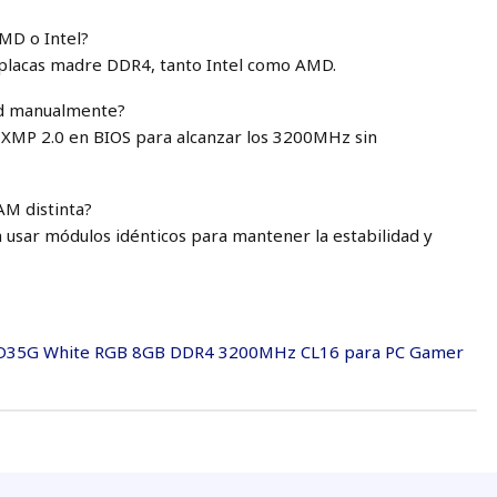
MD o Intel?
e placas madre DDR4, tanto Intel como AMD.
dad manualmente?
l® XMP 2.0 en BIOS para alcanzar los 3200MHz sin
AM distinta?
usar módulos idénticos para mantener la estabilidad y
 D35G White RGB 8GB DDR4 3200MHz CL16 para PC Gamer