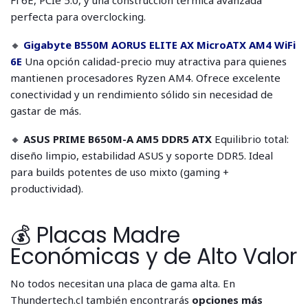
Fi 6E, PCIe 5.0, y una construcción térmica avanzada
perfecta para overclocking.
🔸
Gigabyte B550M AORUS ELITE AX MicroATX AM4 WiFi
6E
Una opción calidad-precio muy atractiva para quienes
mantienen procesadores Ryzen AM4. Ofrece excelente
conectividad y un rendimiento sólido sin necesidad de
gastar de más.
🔸
ASUS PRIME B650M-A AM5 DDR5 ATX
Equilibrio total:
diseño limpio, estabilidad ASUS y soporte DDR5. Ideal
para builds potentes de uso mixto (gaming +
productividad).
💰 Placas Madre
Económicas y de Alto Valor
No todos necesitan una placa de gama alta. En
Thundertech.cl también encontrarás
opciones más