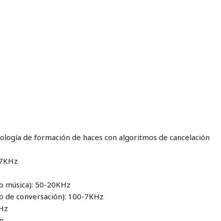
ología de formación de haces con algoritmos de cancelación
-7KHz
o música): 50-20KHz
o de conversación): 100-7KHz
kHz
m