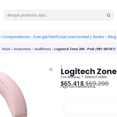
Computadores
Energía
Telefonía
Conectividad y Redes
Blog
Inicio
Accesorios
Audífonos
Logitech Zone 300 - Pink (981-001411)
|
Logitech Zone 
Con Webpay, T. Débito/Crédito.
$65.418
$69.200
Pago con transferencia.