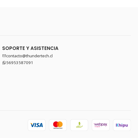
SOPORTE Y ASISTENCIA
contacto@thundertech.cl
56953587091