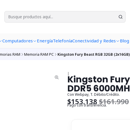
Computadores
Energía
Telefonía
Conectividad y Redes
Blog
morias RAM
Memoria RAM PC
Kingston Fury Beast RGB 32GB (2x16GB
|
Kingston Fury
DDR5 6000MHz
Con Webpay, T. Débito/Crédito.
$153.138
$161.990
Pago con transferencia.