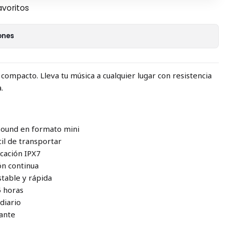
avoritos
ones
compacto. Lleva tu música a cualquier lugar con resistencia
.
 Sound en formato mini
cil de transportar
icación IPX7
ón continua
stable y rápida
5 horas
 diario
rante