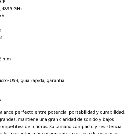
RCP
 2,4835 GHz
Ah
s
B
,2 mm
icro-USB, guía rápida, garantía
o
balance perfecto entre potencia, portabilidad y durabilidad.
randes, mantiene una gran claridad de sonido y bajos
competitiva de 5 horas. Su tamaño compacto y resistencia
e los parlantes más convenientes para uso diario o viajes