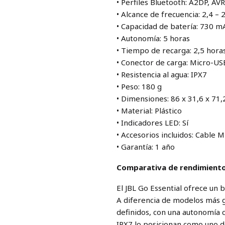
• Perfiles Bluetooth: A2DP, AV
• Alcance de frecuencia: 2,4 –
• Capacidad de batería: 730 m
• Autonomía: 5 horas
• Tiempo de recarga: 2,5 hora
• Conector de carga: Micro-US
• Resistencia al agua: IPX7
• Peso: 180 g
• Dimensiones: 86 x 31,6 x 71
• Material: Plástico
• Indicadores LED: Sí
• Accesorios incluidos: Cable M
• Garantía: 1 año
Comparativa de rendimient
El JBL Go Essential ofrece un 
A diferencia de modelos más g
definidos, con una autonomía 
IPX7 lo posicionan como uno d