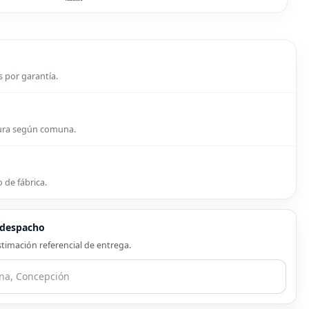
s por garantía.
tura según comuna.
 de fábrica.
e despacho
timación referencial de entrega.