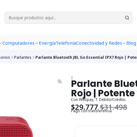
Computadores
Energía
Telefonía
Conectividad y Redes
Blog
orios
Parlantes
Parlante Bluetooth JBL Go Essential IPX7 Rojo | Poten
|
Parlante Blue
Rojo | Potente 
Con Webpay, T. Débito/Crédito.
$29.777
$31.498
Pago con transferencia.