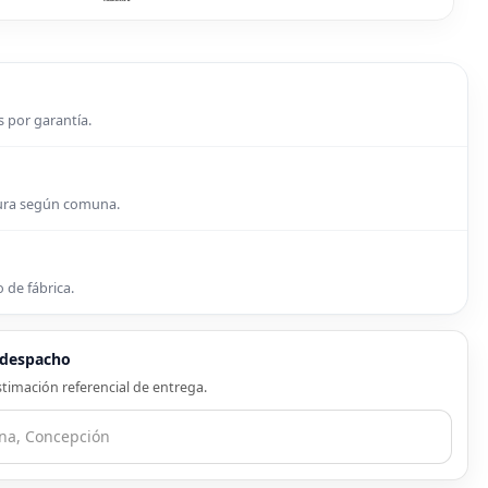
s por garantía.
tura según comuna.
 de fábrica.
e despacho
timación referencial de entrega.