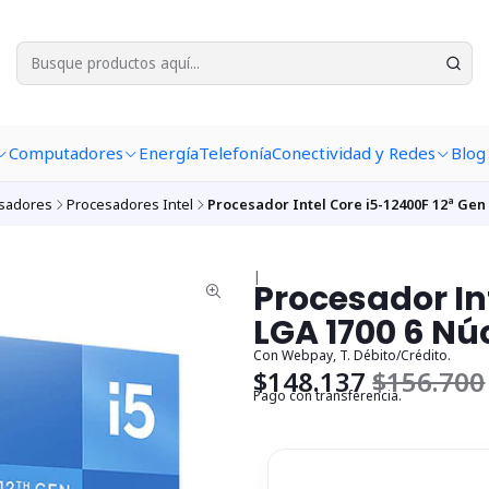
Computadores
Energía
Telefonía
Conectividad y Redes
Blog
sadores
Procesadores Intel
Procesador Intel Core i5-12400F 12ª Gen 
|
Procesador In
LGA 1700 6 Núc
Con Webpay, T. Débito/Crédito.
$148.137
$156.700
Pago con transferencia.