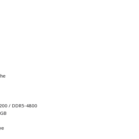
che
3200 / DDR5-4800
 GB
ye