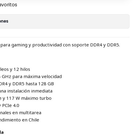
avoritos
ones
 para gaming y productividad con soporte DDR4 y DDR5.
leos y 12 hilos
.4 GHz para máxima velocidad
DR4 y DDR5 hasta 128 GB
 una instalación inmediata
se y 117 W máximo turbo
y PCIe 4.0
onales en multitarea
endimiento en Chile
da