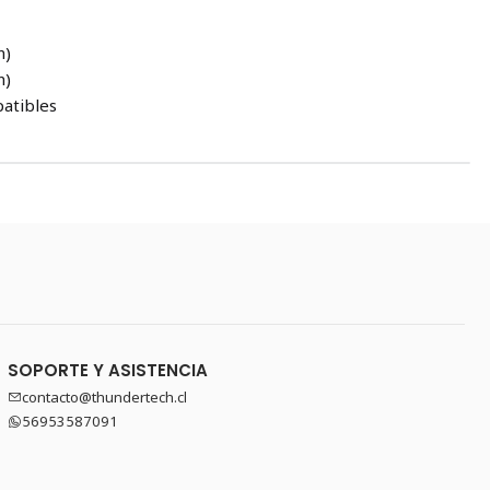
n)
n)
atibles
SOPORTE Y ASISTENCIA
contacto@thundertech.cl
56953587091