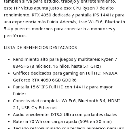
también sirva para estudio, trabajo y entretenimiento,
este HP Victus apunta justo a eso: CPU Ryzen 7 de alto
rendimiento, RTX 4050 dedicada y pantalla IPS 144Hz para
una experiencia más fluida. Además, trae Wi-Fi 6, Bluetooth
5.4 y puertos modernos para conectarlo a monitores y
periféricos.
LISTA DE BENEFICIOS DESTACADOS
Rendimiento alto para juegos y multitarea: Ryzen 7
8845HS (8 núcleos, 16 hilos, hasta 5.1 GHz)
Gráficos dedicados para gaming en Full HD: NVIDIA
GeForce RTX 4050 6GB GDDR6
Pantalla 15.6” IPS Full HD con 144 Hz para mayor
fluidez
Conectividad completa: Wi-Fi 6, Bluetooth 5.4, HDMI
2.1, USB-C y Ethernet
Audio envolvente: DTS:X Ultra con parlantes duales
Batería 70 Wh con carga rápida (50% en 30 min)
Teclado retroiluminado con teclado numérico para uso