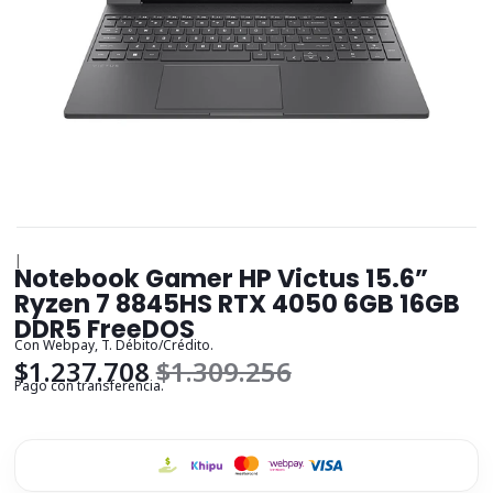
|
Notebook Gamer HP Victus 15.6”
Ryzen 7 8845HS RTX 4050 6GB 16GB
DDR5 FreeDOS
Con Webpay, T. Débito/Crédito.
$1.237.708
$1.309.256
Pago con transferencia.