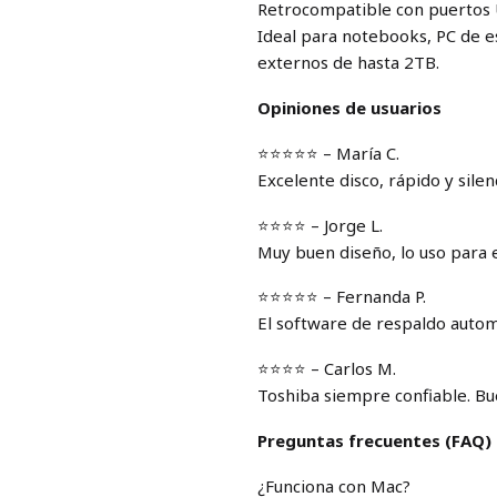
Retrocompatible con puertos 
Ideal para notebooks, PC de es
externos de hasta 2TB.
Opiniones de usuarios
⭐️⭐️⭐️⭐️⭐️ – María C.
Excelente disco, rápido y silen
⭐️⭐️⭐️⭐️ – Jorge L.
Muy buen diseño, lo uso para 
⭐️⭐️⭐️⭐️⭐️ – Fernanda P.
El software de respaldo autom
⭐️⭐️⭐️⭐️ – Carlos M.
Toshiba siempre confiable. Bue
Preguntas frecuentes (FAQ)
¿Funciona con Mac?