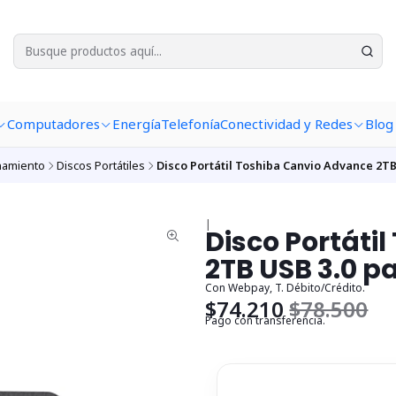
Computadores
Energía
Telefonía
Conectividad y Redes
Blog
namiento
Discos Portátiles
Disco Portátil Toshiba Canvio Advance 2TB
|
Disco Portáti
2TB USB 3.0 p
Con Webpay, T. Débito/Crédito.
$74.210
$78.500
Pago con transferencia.