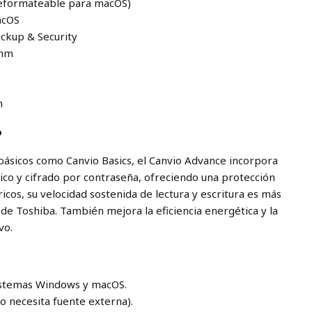
(reformateable para macOS)
acOS
ackup & Security
 mm
n
o
ásicos como Canvio Basics, el Canvio Advance incorpora
co y cifrado por contraseña, ofreciendo una protección
ricos, su velocidad sostenida de lectura y escritura es más
a de Toshiba. También mejora la eficiencia energética y la
vo.
istemas Windows y macOS.
o necesita fuente externa).