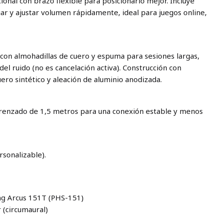
onal con brazo flexible para posicionarlo mejor. Incluye
ciar y ajustar volumen rápidamente, ideal para juegos online,
 con almohadillas de cuero y espuma para sesiones largas,
el ruido (no es cancelación activa). Construcción con
uero sintético y aleación de aluminio anodizada.
trenzado de 1,5 metros para una conexión estable y menos
rsonalizable).
ng Arcus 151T (PHS-151)
 (circumaural)