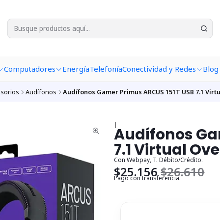
Computadores
Energía
Telefonía
Conectividad y Redes
Blog
sorios
Audífonos
Audífonos Gamer Primus ARCUS 151T USB 7.1 Virtu
|
Audífonos Ga
7.1 Virtual Ov
Con Webpay, T. Débito/Crédito.
$25.156
$26.610
Pago con transferencia.