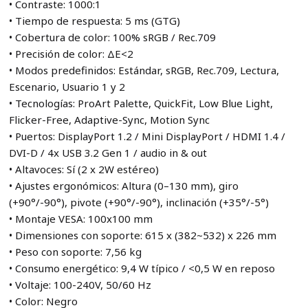
• Contraste: 1000:1
• Tiempo de respuesta: 5 ms (GTG)
• Cobertura de color: 100% sRGB / Rec.709
• Precisión de color: ΔE<2
• Modos predefinidos: Estándar, sRGB, Rec.709, Lectura,
Escenario, Usuario 1 y 2
• Tecnologías: ProArt Palette, QuickFit, Low Blue Light,
Flicker-Free, Adaptive-Sync, Motion Sync
• Puertos: DisplayPort 1.2 / Mini DisplayPort / HDMI 1.4 /
DVI-D / 4x USB 3.2 Gen 1 / audio in & out
• Altavoces: Sí (2 x 2W estéreo)
• Ajustes ergonómicos: Altura (0–130 mm), giro
(+90°/-90°), pivote (+90°/-90°), inclinación (+35°/-5°)
• Montaje VESA: 100x100 mm
• Dimensiones con soporte: 615 x (382~532) x 226 mm
• Peso con soporte: 7,56 kg
• Consumo energético: 9,4 W típico / <0,5 W en reposo
• Voltaje: 100-240V, 50/60 Hz
• Color: Negro