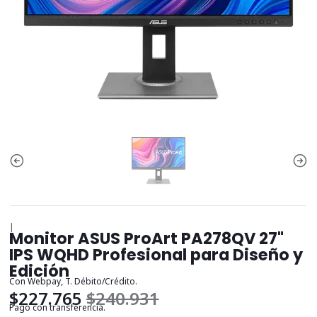
|
Monitor ASUS ProArt PA278QV 27"
IPS WQHD Profesional para Diseño y
Edición
Con Webpay, T. Débito/Crédito.
$227.765
$240.931
Pago con transferencia.