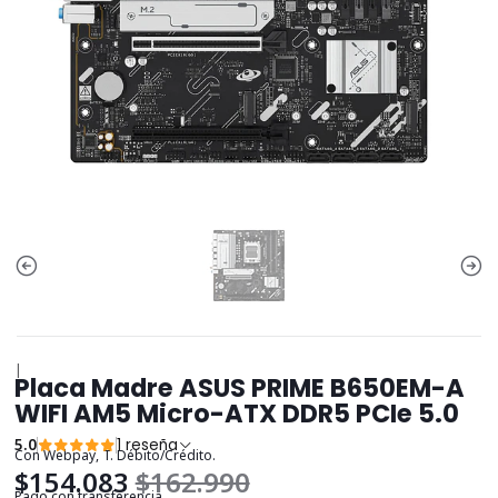
|
Placa Madre ASUS PRIME B650EM-A
WIFI AM5 Micro-ATX DDR5 PCIe 5.0
5.0
1 reseña
Con Webpay, T. Débito/Crédito.
$154.083
$162.990
Pago con transferencia.