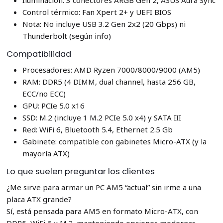
Iluminación: 3 conectores ARGB Gen 2, ASUS Aura Sync
Control térmico: Fan Xpert 2+ y UEFI BIOS
Nota: No incluye USB 3.2 Gen 2x2 (20 Gbps) ni
Thunderbolt (según info)
Compatibilidad
Procesadores: AMD Ryzen 7000/8000/9000 (AM5)
RAM: DDR5 (4 DIMM, dual channel, hasta 256 GB,
ECC/no ECC)
GPU: PCIe 5.0 x16
SSD: M.2 (incluye 1 M.2 PCIe 5.0 x4) y SATA III
Red: WiFi 6, Bluetooth 5.4, Ethernet 2.5 Gb
Gabinete: compatible con gabinetes Micro-ATX (y la
mayoría ATX)
Lo que suelen preguntar los clientes
¿Me sirve para armar un PC AM5 “actual” sin irme a una
placa ATX grande?
Sí, está pensada para AM5 en formato Micro-ATX, con